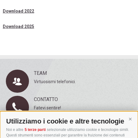
Download 2022
Download 2025
TEAM
Virtuosismi telefonici.
CONTATTO
Fatevi sentire!
Utilizziamo i cookie e altre tecnologie
Cont
REFERENZE
Noi e altre
5 terze parti
selezionate utilizziamo cookie e tecnologie simili.
Un centro servizi con gli strumenti giusti.
Questi strumenti sono essenziali per garantire la fruizione dei contenuti