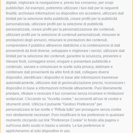
digitali, migliorare la navigazione e, previo tuo consenso, per scopi
pubblicitari. Ad esempio, potremmo utilizzare i tuoi dati per le seguenti
finalità: archiviare informazioni su dispositivo e/o accedervi, utilizzare dati
limitati per la selezione della pubblicità, creare profili per la pubblicità
personalizzata, utilizzare profili per la selezione di pubblicità
personalizzata, creare profili per la personalizzazione dei contenuti,
utilizzare profili per la selezione di contenuti personalizzati, misurare le
SinfoTel Coop.
•
via degli Artigiani 26
•
I-39040 Velturno
prestazioni degli annunci, misurare le prestazioni dei contenuti,
T
+39 0472 543036
•
F +39 0472 543305
•
comprendere il pubblico attraverso statistiche o la combinazione di dati
provenienti da fonti diverse, sviluppare e migliorare i servizi, utilizzare dati
info@sinfotel.bz.it
limitati per la selezione dei contenuti, garantire la sicurezza, prevenire e
rilevare frodi, correggere errori, erogare e presentare pubblicità e
contenuto, salvare e comunicare le scelte sulla privacy, abbinare e
UID IT 02372020210
•
Credits
•
Mappa del sito
•
Cookie Policy
•
Privacy
•
combinare dati provenienti da altre fonti di dati, collegare diversi
dispositivi, identificare i dispositivi in base alle informazioni trasmesse
Preferenze Cookies
automaticamente, utilizzare dati di geolocalizzazione precisi, riconoscere i
dispositivi in base a informazioni richieste attivamente. Puoi liberamente
prestare, rifiutare o revocare il tuo consenso senza incorrere in limitazioni
sostanziali. Cliccando su "Accetta cookie," acconsenti all'uso di cookie e
strumenti simili. Utilizza il pulsante "Gestisci Preferenze" per
personalizzare le tue scelte o "Rifiuta tutto" per proseguire senza cookie
non strettamente necessari. Puoi modificare le tue preferenze in qualsiasi
momento cliccando sul link "Preferenze Cookie" in fondo alla pagina o
sull'icona dello scudo in basso a sinistra. Le tue preferenze si
applicheranno al solo dispositivo in uso.