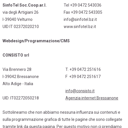
SinfoTel Soc.Coop.ar.l.
Tel +39 0472 543036
via degli Artigiani 26
Fax +39 0472 543305
I-39040 Velturno
info@sinfotel.bz.it
UID IT 02372020210
www.sinfotel.bz.it
Webdesign/Programmazione/CMS
CONSISTO srl
Via Brennero 28
T. +39 0472 251616
I-39042 Bressanone
F +39 0472 251617
Alto Adige - Italia
info@consisto.it
UID: IT02272050218
Agenzia internet Bressanone
Sottolineamo che non abbiamo nessuna influenza sui contenuti e
sulla programmazione grafica di tutte le pagine che sono collegate
tramite link da questa pagina. Per questo motivo non ci prendiamo